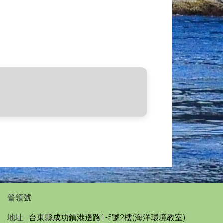
晉領號
地址 :
台東縣成功鎮港邊路1-5號2樓(海洋環境教室)