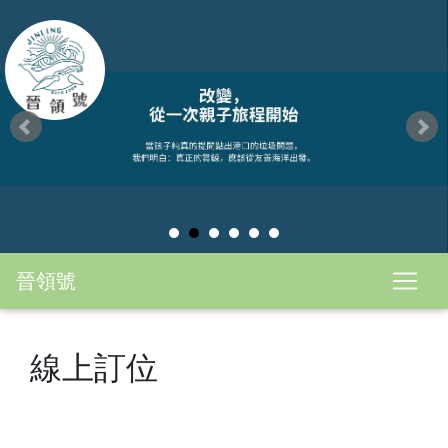
晉領號
線上訂位